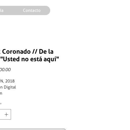
ía
Contacto
 Coronado // De la
 "Usted no está aquí"
Price
00.00
N, 2018
n Digital
cm
*