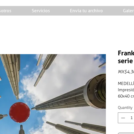
otros
Servicios
Envía tu archivo
Galer
Frank
serie
MX$4,3
MEDELLÍ
Impresió
60x40 
Quantity