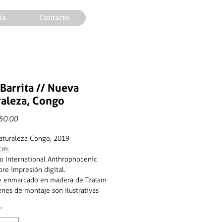
ía
Contacto
 Barrita // Nueva
raleza, Congo
Price
50.00
aturaleza Congo, 2019
cm.
o International Anthrophocenic
bre impresión digital.
ye enmarcado en madera de Tzalam
nes de montaje son ilustrativas
*