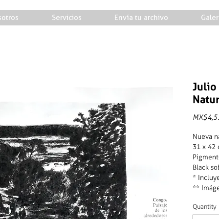
otros
Servicios
Envía tu archivo
Galer
Julio
Natu
MX$4,5
Nueva n
31 x 42 
Pigment
Black so
* Inclu
** Imáge
Quantity