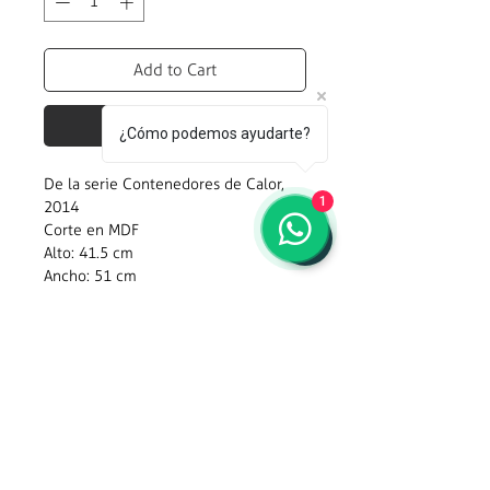
Add to Cart
Buy Now
¿Cómo podemos ayudarte?
De la serie Contenedores de Calor,
1
2014
Corte en MDF
Alto: 41.5 cm
Ancho: 51 cm
Profundidad: 3 cm
Semblanza
Blanca González (México, D.F.,
1981). Estudió la licenciatura en
Artes Plásticas en la Escuela
@cordoba_lab
Nacional de Pintura, Escultura y