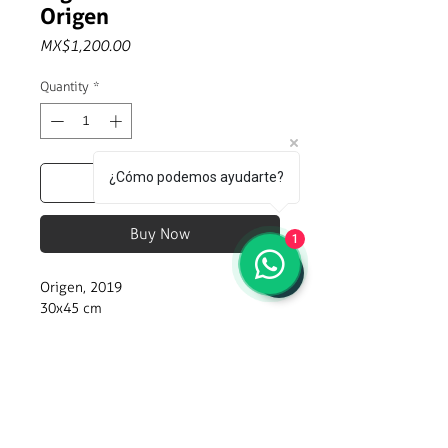
Origen
Price
MX$1,200.00
Quantity
*
¿Cómo podemos ayudarte?
Add to Cart
Buy Now
1
Origen, 2019
30x45 cm
Inyección de tinta sobre papel
Enhanced Matte de 190g.
Semblanza: