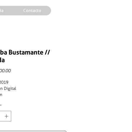
ía
Contacto
ba Bustamante //
da
Price
00.00
 2019
n Digital
cm
*