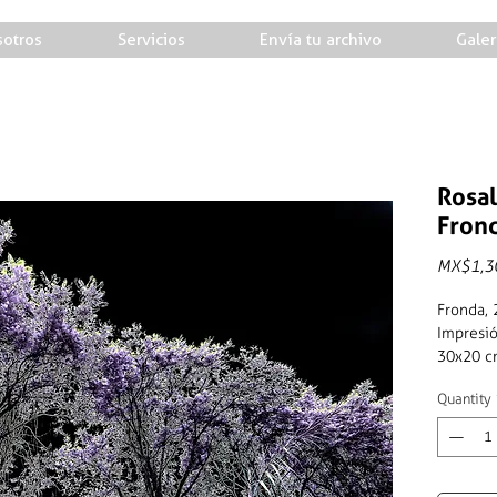
otros
Servicios
Envía tu archivo
Galer
Rosal
Fron
MX$1,3
Fronda,
Impresió
30x20 
Quantity