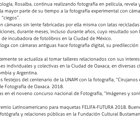
logía, Rosalba, continua realizando fotografía en película, revela y
a la mayor parte de su tiempo a la fotografía experimental con cá
 “ciegos”.
on cámaras sin lente fabricadas por ella misma con latas reciclada
iciones, durante meses, incluso durante años, cuyo resultado son la
a de incubadora de fotolibros en la Ciudad de México.
loga con cámaras antiguas hace fotografía digital, su predilección
mente se actualiza al tomar talleres relacionados con sus interese
nes individuales y colectivas en la Ciudad de Oaxaca, en diversas 
ombia y Argentina.
s festejos del centenario de la UNAM con la fotografía, “Cirujanos
 de Fotografía de Oaxaca. 2018.
as en el noveno concurso nacional de Fotografía, “Imágenes y son
 Premio Latinoamericano para maquetas FELIFA-FUTURA 2018. Buenos
fotógrafa y relaciones públicas en la Fundación Cultural Bustama